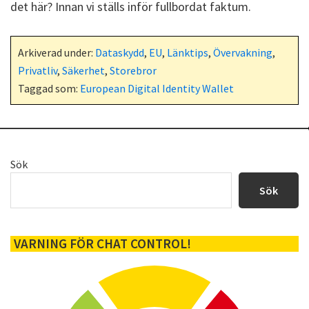
det här? Innan vi ställs inför fullbordat faktum.
Arkiverad under:
Dataskydd
,
EU
,
Länktips
,
Övervakning
,
Privatliv
,
Säkerhet
,
Storebror
Taggad som:
European Digital Identity Wallet
Primärt
Sök
sidofält
Sök
VARNING FÖR CHAT CONTROL!