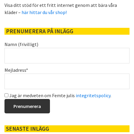
Visa ditt stöd för ett fritt internet genom att bära våra
kläder –
här hittar du vår shop!
PRENUMERERA PÅ INLÄGG
Namn (frivilligt)
Mejladress*
Jag är medveten om Femte julis
integritetspolicy
.
SENASTE INLÄGG