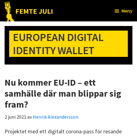
Hoppa
Hoppa
FEMTE JULI
Meny
till
till
Nätet
huvudinnehåll
det
till
primära
EUROPEAN DIGITAL
folket!
sidofältet
IDENTITY WALLET
Nu kommer EU-ID – ett
samhälle där man blippar sig
fram?
2 juni 2021
av
Henrik Alexandersson
Projektet med ett digitalt corona-pass för resande