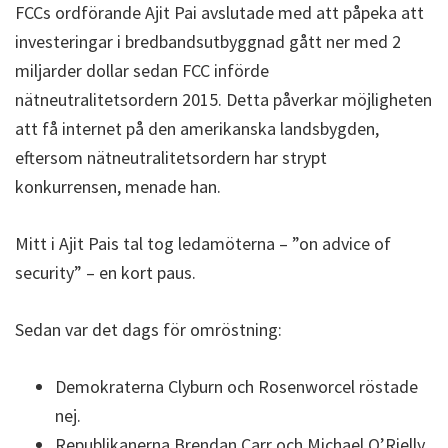
FCCs ordförande Ajit Pai avslutade med att påpeka att
investeringar i bredbandsutbyggnad gått ner med 2
miljarder dollar sedan FCC införde
nätneutralitetsordern 2015. Detta påverkar möjligheten
att få internet på den amerikanska landsbygden,
eftersom nätneutralitetsordern har strypt
konkurrensen, menade han.
Mitt i Ajit Pais tal tog ledamöterna – ”on advice of
security” – en kort paus.
Sedan var det dags för omröstning:
Demokraterna Clyburn och Rosenworcel röstade
nej.
Republikanerna Brendan Carr och Michael O’Rielly