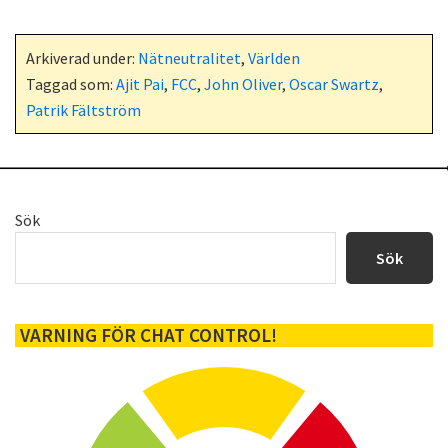
Arkiverad under:
Nätneutralitet
,
Världen
Taggad som:
Ajit Pai
,
FCC
,
John Oliver
,
Oscar Swartz
,
Patrik Fältström
Primärt
Sök
sidofält
Sök
VARNING FÖR CHAT CONTROL!