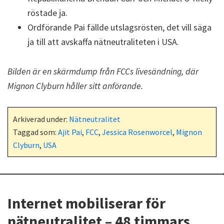
röstade ja.
Ordförande Pai fällde utslagsrösten, det vill säga
ja till att avskaffa nätneutraliteten i USA.
Bilden är en skärmdump från FCCs livesändning, där
Mignon Clyburn håller sitt anförande.
Arkiverad under:
Nätneutralitet
Taggad som:
Ajit Pai
,
FCC
,
Jessica Rosenworcel
,
Mignon
Clyburn
,
USA
Internet mobiliserar för
nätneutralitet – 48 timmars