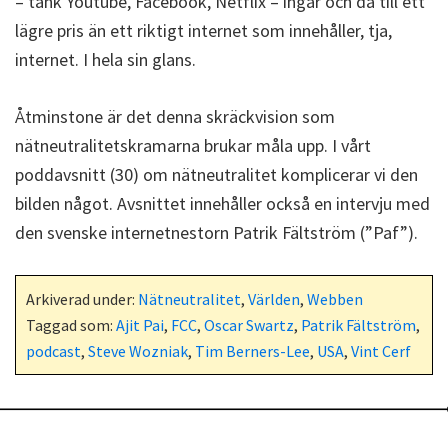
– tänk Youtube, Facebook, Netflix – ingår och då till ett
lägre pris än ett riktigt internet som innehåller, tja,
internet. I hela sin glans.
Åtminstone är det denna skräckvision som
nätneutralitetskramarna brukar måla upp. I vårt
poddavsnitt (30) om nätneutralitet komplicerar vi den
bilden något. Avsnittet innehåller också en intervju med
den svenske internetnestorn Patrik Fältström (”Paf”).
Arkiverad under:
Nätneutralitet
,
Världen
,
Webben
Taggad som:
Ajit Pai
,
FCC
,
Oscar Swartz
,
Patrik Fältström
,
podcast
,
Steve Wozniak
,
Tim Berners-Lee
,
USA
,
Vint Cerf