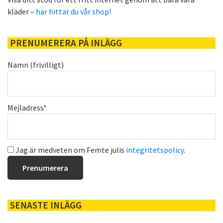
kläder –
här hittar du vår shop!
PRENUMERERA PÅ INLÄGG
Namn (frivilligt)
Mejladress*
Jag är medveten om Femte julis
integritetspolicy
.
SENASTE INLÄGG