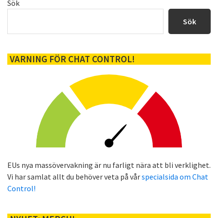
Primärt
Sök
sidofält
Sök
VARNING FÖR CHAT CONTROL!
EUs nya massövervakning är nu farligt nära att bli verklighet.
Vi har samlat allt du behöver veta på vår
specialsida om Chat
Control!