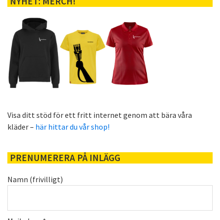
NYHET: MERCH!
Visa ditt stöd för ett fritt internet genom att bära våra
kläder –
här hittar du vår shop!
PRENUMERERA PÅ INLÄGG
Namn (frivilligt)