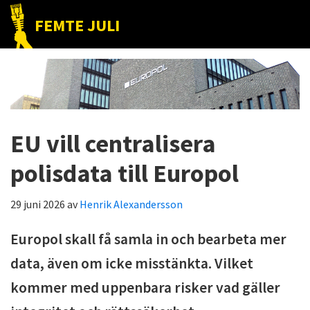
Hoppa
Hoppa
Hoppa
FEMTE JULI
till
till
till
Nätet
huvudnavigering
huvudinnehåll
det
till
primära
folket!
sidofältet
EU vill centralisera
polisdata till Europol
29 juni 2026
av
Henrik Alexandersson
Europol skall få samla in och bearbeta mer
data, även om icke misstänkta. Vilket
kommer med uppenbara risker vad gäller