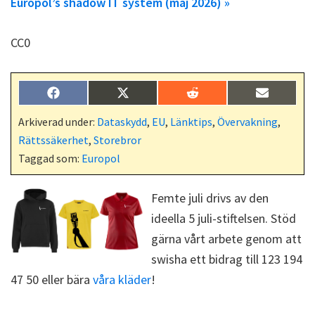
Europol’s shadow IT system (maj 2026) »
CC0
Dela
Dela
Dela
Dela
F
X
R
E
på
på
på
på
a
(
e
-
c
T
d
p
Arkiverad under:
Dataskydd
,
EU
,
Länktips
,
Övervakning
,
e
w
d
o
Rättssäkerhet
,
Storebror
b
i
i
s
o
t
t
t
Taggad som:
Europol
o
t
k
e
r
Femte juli drivs av den
)
ideella 5 juli-stiftelsen. Stöd
gärna vårt arbete genom att
swisha ett bidrag till 123 194
47 50 eller bära
våra kläder
!