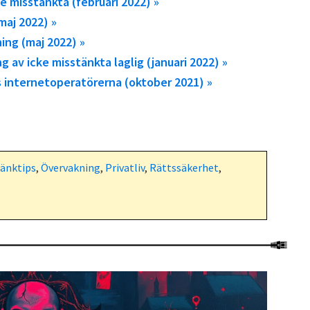
ke misstänkta (februari 2022) »
maj 2022) »
ing (maj 2022) »
ng av icke misstänkta laglig (januari 2022) »
os internetoperatörerna (oktober 2021) »
änktips
,
Övervakning
,
Privatliv
,
Rättssäkerhet
,