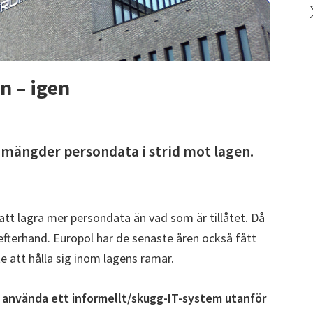
X
n – igen
a mängder persondata i strid mot lagen.
att lagra mer persondata än vad som är tillåtet. Då
efterhand. Europol har de senaste åren också fått
e att hålla sig inom lagens ramar.
t använda ett informellt/skugg-IT-system utanför