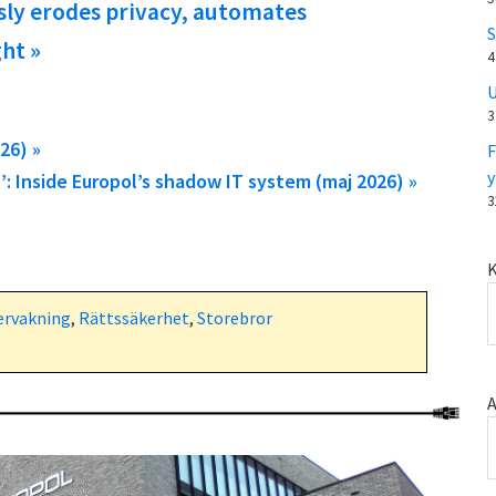
sly erodes privacy, automates
S
ght »
4
U
3
26) »
F
y
’: Inside Europol’s shadow IT system (maj 2026) »
3
K
ervakning
,
Rättssäkerhet
,
Storebror
A