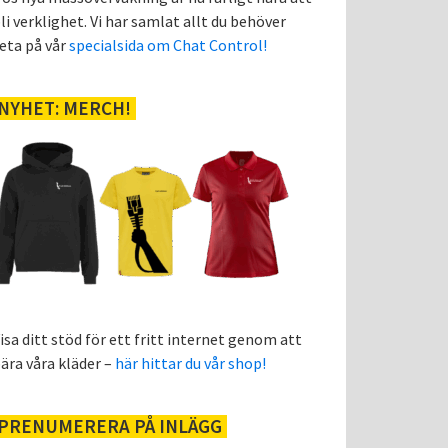
li verklighet. Vi har samlat allt du behöver
eta på vår
specialsida om Chat Control!
NYHET: MERCH!
isa ditt stöd för ett fritt internet genom att
ära våra kläder –
här hittar du vår shop!
PRENUMERERA PÅ INLÄGG