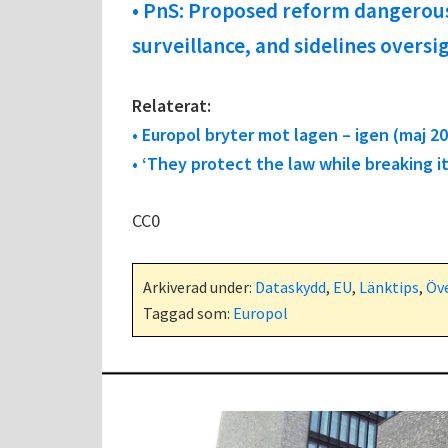
• PnS: Proposed reform dangerou
surveillance, and sidelines oversi
Relaterat:
• Europol bryter mot lagen – igen (maj 20
• ‘They protect the law while breaking it
CC0
Arkiverad under:
Dataskydd
,
EU
,
Länktips
,
Öv
Taggad som:
Europol