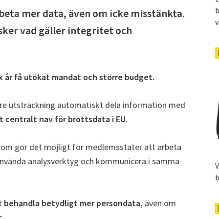
b
rbeta mer data, även om icke misstänkta.
v
er vad gäller integritet och
x år få utökat mandat och större budget.
örre utsträckning automatiskt dela information med
tt centralt nav för brottsdata i EU
.
om gör det möjligt för medlemsstater att arbeta
, använda analysverktyg och kommunicera i samma
V
b
tt
behandla betydligt mer persondata,
även om
t
.