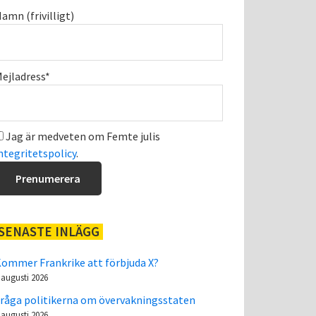
amn (frivilligt)
ejladress*
Jag är medveten om Femte julis
ntegritetspolicy
.
SENASTE INLÄGG
ommer Frankrike att förbjuda X?
 augusti 2026
råga politikerna om övervakningsstaten
 augusti 2026