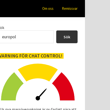
Om oss
Remissvar
Primärt
Sök
sidofält
Sök
VARNING FÖR CHAT CONTROL!
Us nya massövervakning är nu farligt nära att