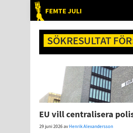
Hoppa
Hoppa
Hoppa
FEMTE JULI
till
till
till
Nätet
huvudnavigering
huvudinnehåll
det
till
primära
folket!
SÖKRESULTAT FÖR
sidofältet
EU vill centralisera poli
29 juni 2026
av
Henrik Alexandersson