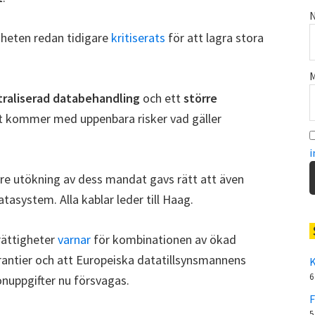
N
heten redan tidigare
kritiserats
för att lagra stora
M
raliserad databehandling
och ett
större
ket kommer med uppenbara risker vad gäller
i
gare utökning av dess mandat gavs rätt att även
tasystem. Alla kablar leder till Haag.
rättigheter
varnar
för kombinationen av ökad
antier och att Europeiska datatillsynsmannens
K
6
onuppgifter nu försvagas.
F
5