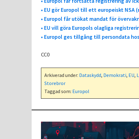
• Europol får fortsätta registrering av ic
• EU gör Europol till ett europeiskt NSA (
• Europol får utökat mandat för övervakn
• EU vill göra Europols olagliga registreri
• Europol ges tillgång till persondata h
CC0
Arkiverad under:
Dataskydd
,
Demokrati
,
EU
,
L
Storebror
Taggad som:
Europol