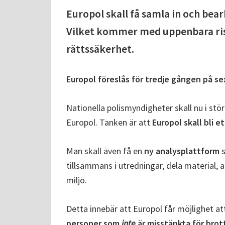
Europol skall få samla in och bea
Vilket kommer med uppenbara risk
rättssäkerhet.
Europol föreslås för tredje gången på se
Nationella polismyndigheter skall nu i st
Europol. Tanken är att
Europol skall bli e
Man skall även få en
ny analysplattform
s
tillsammans i utredningar, dela material
miljö.
Detta innebär att Europol får möjlighet a
personer som
inte
är misstänkta för brot