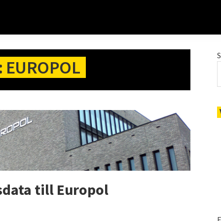
: EUROPOL
sdata till Europol
E