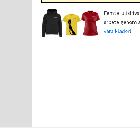
Femte juli drivs
arbete genom at
våra kläder
!