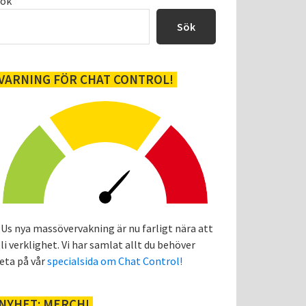
Primärt
Sök
sidofält
Sök
VARNING FÖR CHAT CONTROL!
Us nya massövervakning är nu farligt nära att
li verklighet. Vi har samlat allt du behöver
eta på vår
specialsida om Chat Control!
NYHET: MERCH!