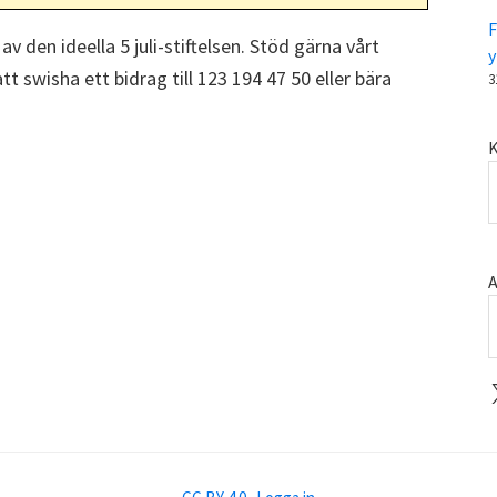
F
 av den ideella 5 juli-stiftelsen. Stöd gärna vårt
y
t swisha ett bidrag till 123 194 47 50 eller bära
3
K
A
X