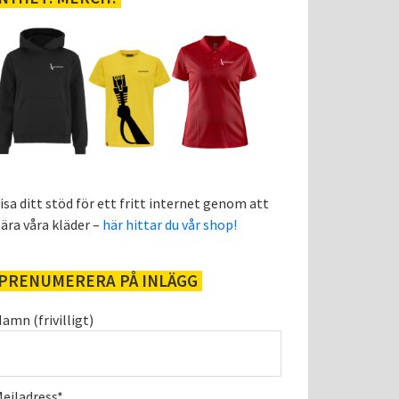
isa ditt stöd för ett fritt internet genom att
ära våra kläder –
här hittar du vår shop!
PRENUMERERA PÅ INLÄGG
amn (frivilligt)
ejladress*