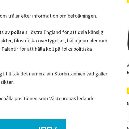
om trålar efter information om befolkningen.
ts av
polisen
i östra England för att dela känslig
kter, filosofiska övertygelser, hälsojournaler med
alantir för att hålla koll på folks politiska
V
b
 till tak det numera är i Storbritannien vad gäller
sikter.
t behålla positionen som Västeuropas ledande
N
M