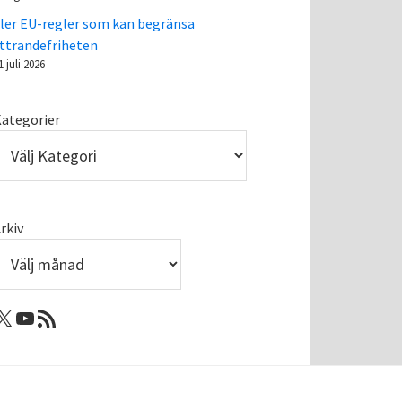
ler EU-regler som kan begränsa
ttrandefriheten
1 juli 2026
ategorier
rkiv
: Femtejuli
Youtube
RSS-flöde