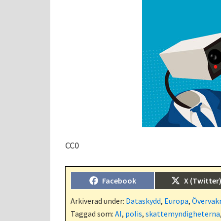
CC0
Dela
Dela
Facebook
X (Twitter
på
på
Arkiverad under:
Dataskydd
,
Europa
,
Övervak
Taggad som:
AI
,
polis
,
skattemyndigheterna