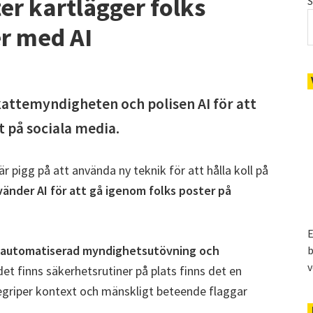
er kartlägger folks
r med AI
kattemyndigheten och polisen AI för att
t på sociala media.
är pigg på att använda ny teknik för att hålla koll på
änder AI för att gå igenom folks poster på
E
automatiserad myndighetsutövning och
b
v
t finns säkerhetsrutiner på plats finns det en
egriper kontext och mänskligt beteende flaggar