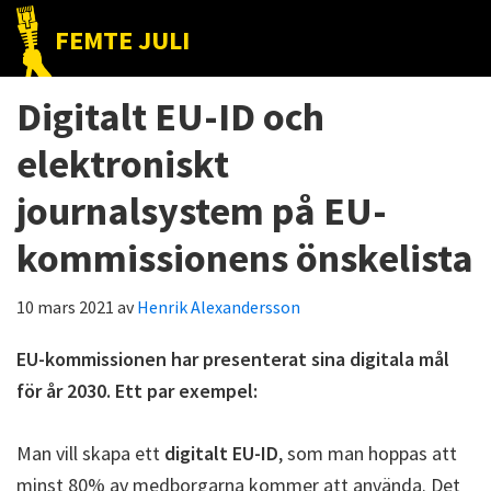
Hoppa
Hoppa
Hoppa
FEMTE JULI
till
till
till
Nätet
huvudnavigering
huvudinnehåll
det
till
Digitalt EU-ID och
primära
folket!
sidofältet
elektroniskt
journalsystem på EU-
kommissionens önskelista
10 mars 2021
av
Henrik Alexandersson
EU-kommissionen har presenterat sina digitala mål
för år 2030. Ett par exempel:
Man vill skapa ett
digitalt EU-ID
, som man hoppas att
minst 80% av medborgarna kommer att använda. Det