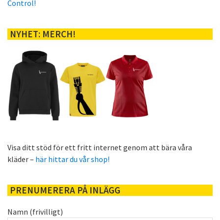
Control!
NYHET: MERCH!
Visa ditt stöd för ett fritt internet genom att bära våra
kläder –
här hittar du vår shop!
PRENUMERERA PÅ INLÄGG
Namn (frivilligt)