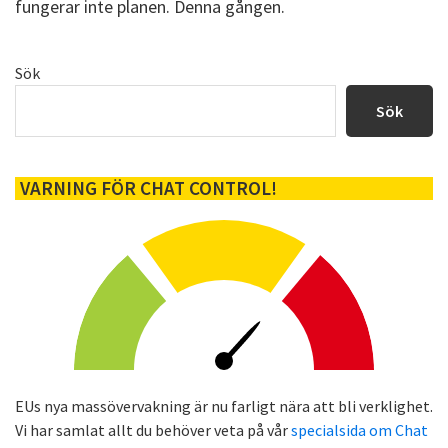
fungerar inte planen. Denna gången.
Primärt
Sök
sidofält
Sök
VARNING FÖR CHAT CONTROL!
EUs nya massövervakning är nu farligt nära att bli verklighet.
Vi har samlat allt du behöver veta på vår
specialsida om Chat