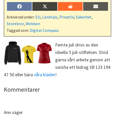
Dela
Dela
Dela
Dela
F
X
R
E
på
på
på
på
a
(
e
-
c
T
d
p
Arkiverad under:
EU
,
Länktips
,
Privatliv
,
Säkerhet
,
e
w
d
o
Storebror
,
Webben
b
i
i
s
o
t
t
t
Taggad som:
Digital Compass
o
t
k
e
r
Femte juli drivs av den
)
ideella 5 juli-stiftelsen. Stöd
gärna vårt arbete genom att
swisha ett bidrag till 123 194
47 50 eller bära
våra kläder
!
Läsarkommentarer
Kommentarer
Ann
säger