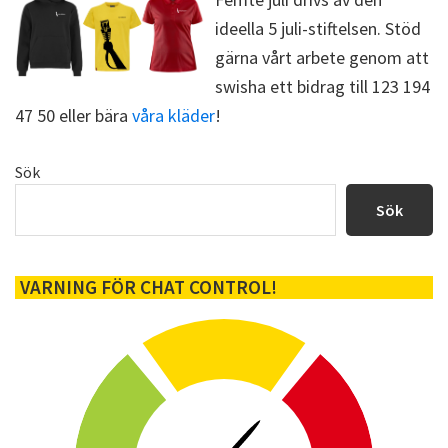
)
ideella 5 juli-stiftelsen. Stöd
gärna vårt arbete genom att
swisha ett bidrag till 123 194
47 50 eller bära
våra kläder
!
Primärt
Sök
sidofält
Sök
VARNING FÖR CHAT CONTROL!