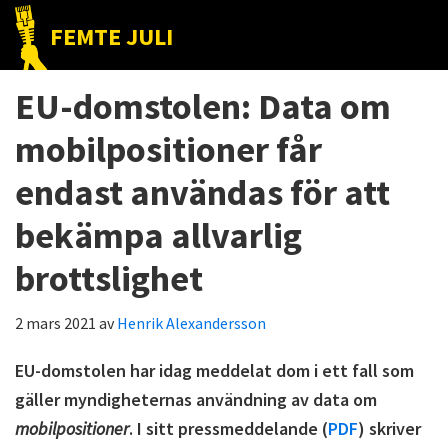
Hoppa
Hoppa
Hoppa
FEMTE JULI
till
till
till
Nätet
huvudnavigering
huvudinnehåll
det
till
EU-domstolen: Data om
primära
folket!
sidofältet
mobilpositioner får
endast användas för att
bekämpa allvarlig
brottslighet
2 mars 2021
av
Henrik Alexandersson
EU-domstolen har idag meddelat dom i ett fall som
gäller myndigheternas användning av data om
mobilpositioner
. I sitt pressmeddelande (
PDF
) skriver