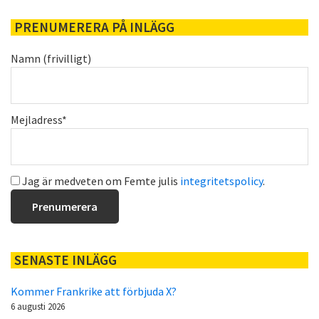
PRENUMERERA PÅ INLÄGG
Namn (frivilligt)
Mejladress*
Jag är medveten om Femte julis
integritetspolicy
.
SENASTE INLÄGG
Kommer Frankrike att förbjuda X?
6 augusti 2026