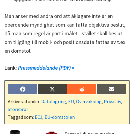
Man anser med andra ord att åklagare inte är en
oberoende myndighet som kan fatta objektiva beslut,
då man som regel är part i målet. Istället skall beslut
om tillgång till mobil- och positionsdata fattas av t.ex.
en domstol.
Länk:
Pressmeddelande (PDF) »
Dela
Dela
Dela
Dela
F
X
R
E
på
på
på
på
a
(
e
-
c
T
d
p
Arkiverad under:
Datalagring
,
EU
,
Övervakning
,
Privatliv
,
e
w
d
o
Storebror
b
i
i
s
o
t
t
t
Taggad som:
ECJ
,
EU-domstolen
o
t
k
e
r
Femte juli drivs av den