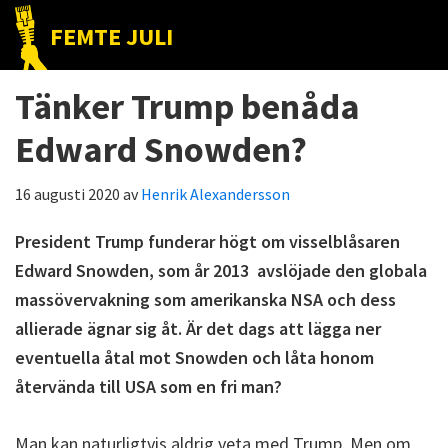
Hoppa
Hoppa
Hoppa
FEMTE JULI
till
till
till
Nätet
huvudnavigering
huvudinnehåll
det
till
Tänker Trump benåda
primära
folket!
sidofältet
Edward Snowden?
16 augusti 2020
av
Henrik Alexandersson
President Trump funderar högt om visselblåsaren
Edward Snowden, som år 2013 avslöjade den globala
massövervakning som amerikanska NSA och dess
allierade ägnar sig åt. Är det dags att lägga ner
eventuella åtal mot Snowden och låta honom
återvända till USA som en fri man?
Man kan naturligtvis aldrig veta med Trump. Men om