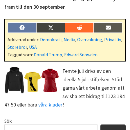
fram till den 30 september.
Dela
Dela
Dela
Dela
F
X
R
E
på
på
på
på
a
(
e
-
c
T
d
p
Arkiverad under:
Demokrati
,
Media
,
Övervakning
,
Privatliv
,
e
w
d
o
Storebror
,
USA
b
i
i
s
o
t
t
t
Taggad som:
Donald Trump
,
Edward Snowden
o
t
k
e
r
Femte juli drivs av den
)
ideella 5 juli-stiftelsen. Stöd
gärna vårt arbete genom att
swisha ett bidrag till 123 194
47 50 eller bära
våra kläder
!
Primärt
Sök