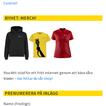
Control!
NYHET: MERCH!
Visa ditt stöd för ett fritt internet genom att bära våra
kläder –
här hittar du vår shop!
PRENUMERERA PÅ INLÄGG
Namn (frivilligt)