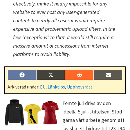
effectively, make it nearly impossible for any
website to ever host any user-generated
content. In nearly all cases it would require
expensive and problematic upload filters. In the
few ”exceptions” to that, it would still require a
massive amount of concessions from internet
platforms to avoid liability.
Dela
Dela
Dela
Dela
F
X
R
E
på
på
på
på
a
(
e
-
c
T
d
p
Arkiverad under:
EU
,
Länktips
,
Upphovsrätt
e
w
d
o
b
i
i
s
o
t
t
t
Femte juli drivs av den
o
t
k
e
ideella 5 juli-stiftelsen. Stöd
r
)
gärna vårt arbete genom att
swisha ett bidrag till 123 194