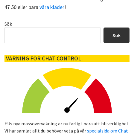
47 50 eller bära
våra kläder
!
Primärt
Sök
sidofält
Sök
VARNING FÖR CHAT CONTROL!
EUs nya massövervakning är nu farligt nära att bli verklighet.
Vi har samlat allt du behöver veta på vår
specialsida om Chat