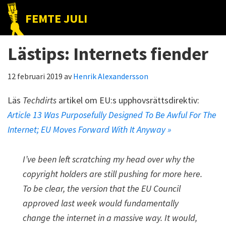
Hoppa
Hoppa
Hoppa
FEMTE JULI
till
till
till
Nätet
huvudnavigering
huvudinnehåll
det
till
Lästips: Internets fiender
primära
folket!
sidofältet
12 februari 2019
av
Henrik Alexandersson
Läs
Techdirts
artikel om EU:s upphovsrättsdirektiv:
Article 13 Was Purposefully Designed To Be Awful For The
Internet; EU Moves Forward With It Anyway »
I’ve been left scratching my head over why the
copyright holders are still pushing for more here.
To be clear, the version that the EU Council
approved last week would fundamentally
change the internet in a massive way. It would,