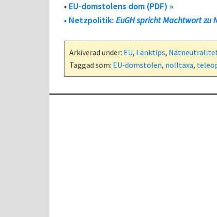
•
EU-domstolens dom (PDF) »
• Netzpolitik:
EuGH spricht Machtwort zu N
Arkiverad under:
EU
,
Länktips
,
Nätneutralite
Taggad som:
EU-domstolen
,
nolltaxa
,
teleo