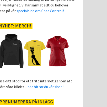
li verklighet. Vi har samlat allt du behöver
eta på vår
specialsida om Chat Control!
NYHET: MERCH!
isa ditt stöd för ett fritt internet genom att
ära våra kläder –
här hittar du vår shop!
PRENUMERERA PÅ INLÄGG