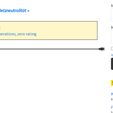
N
etzneutralität »
M
t
peratörer
,
zero rating
i
K
6
F
5