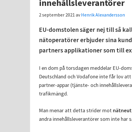
innehållsleverantörer
2 september 2021
av
Henrik Alexandersson
EU-domstolen säger nej till så ka
nätoperatörer erbjuder sina kunde
partners applikationer som till e
I en dom på torsdagen meddelar EU-doms
Deutschland och Vodafone inte får lov att 
partner-appar (tjänste- och innehållslever
trafikmängd.
Man menar att detta strider mot
nätneut
andra innehållsleverantörer som inte har s