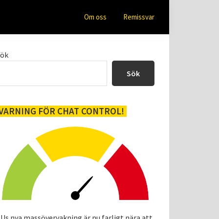
Om oss
Remissvar
Primärt
Sök
sidofält
Sök
VARNING FÖR CHAT CONTROL!
Us nya massövervakning är nu farligt nära att