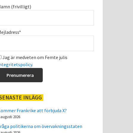
amn (frivilligt)
ejladress*
Jag är medveten om Femte julis
ntegritetspolicy
.
SENASTE INLÄGG
ommer Frankrike att förbjuda X?
 augusti 2026
råga politikerna om övervakningsstaten
 augusti 2026