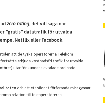
b
v
llad
zero-rating
, det vill säga när
r ”gratis” datatrafik för utvalda
xempel Netflix eller Facebook.
tolen att de tyska operatörerna Telekom
fortsätta erbjuda kostnadsfri trafik för utvalda
antörer) utanför kundens avtalade ordinarie
V
b
raliteten
och att ett sådant förfarande missgynnar
amma relation till teleoperatörerna.