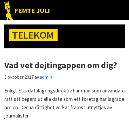
Hoppa
Hoppa
Hoppa
FEMTE JULI
till
till
till
Nätet
huvudnavigering
huvudinnehåll
det
till
primära
TELEKOM
folket!
sidofältet
Vad vet dejtingappen om dig?
3 oktober 2017
av
admin
Enligt EUs datalagringsdirektiv har man som användare
rätt att begära ut alla data som ett företag har lagrade
om en. Denna rättighet verkar främst utnyttjas av
journalister.