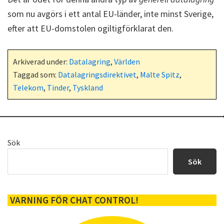
som nu avgörs i ett antal EU-länder, inte minst Sverige,
efter att EU-domstolen ogiltigförklarat den.
Arkiverad under:
Datalagring
,
Världen
Taggad som:
Datalagringsdirektivet
,
Malte Spitz
,
Telekom
,
Tinder
,
Tyskland
Primärt
Sök
sidofält
Sök
VARNING FÖR CHAT CONTROL!