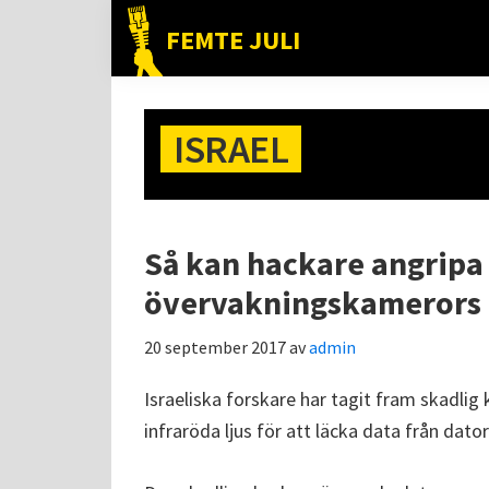
Hoppa
Hoppa
Hoppa
FEMTE JULI
till
till
till
Nätet
huvudnavigering
huvudinnehåll
det
till
primära
folket!
ISRAEL
sidofältet
Så kan hackare angripa
övervakningskamerors i
20 september 2017
av
admin
Israeliska forskare har tagit fram skadl
infraröda ljus för att läcka data från dato