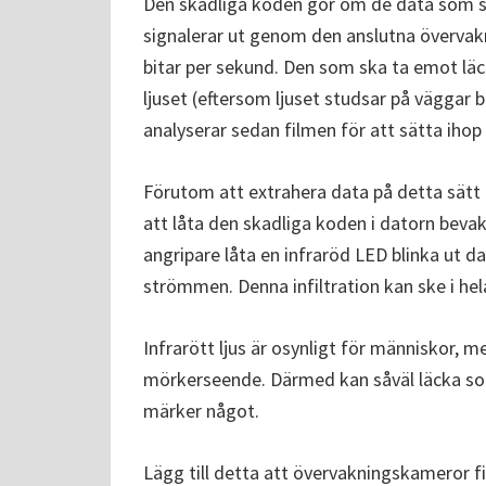
Den skadliga koden gör om de data som ska
signalerar ut genom den anslutna övervakn
bitar per sekund. Den som ska ta emot lä
ljuset (eftersom ljuset studsar på väggar 
analyserar sedan filmen för att sätta ihop
Förutom att extrahera data på detta sätt
att låta den skadliga koden i datorn bev
angripare låta en infraröd LED blinka ut 
strömmen. Denna infiltration kan ske i hel
Infrarött ljus är osynligt för människor,
mörkerseende. Därmed kan såväl läcka som
märker något.
Lägg till detta att övervakningskameror fin