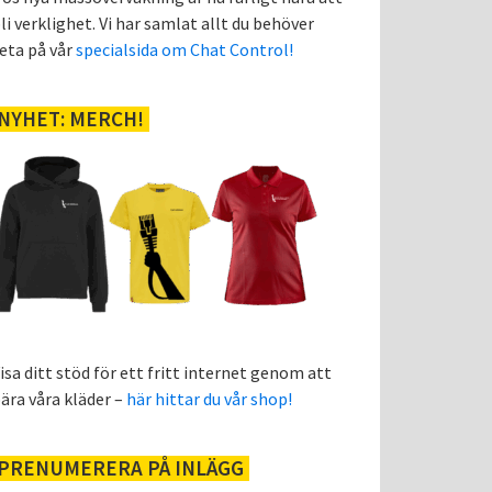
li verklighet. Vi har samlat allt du behöver
eta på vår
specialsida om Chat Control!
NYHET: MERCH!
isa ditt stöd för ett fritt internet genom att
ära våra kläder –
här hittar du vår shop!
PRENUMERERA PÅ INLÄGG