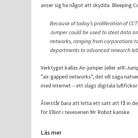
anser sig ha något att skydda. Bleeping C
Because of today’s proliferation of CCT
Jumper could be used to steal data and
networks, ranging from corporations to
departments to advanced research lab
Verktyget kallas Air-jumper (eller aIR-Ju
”air-gapped networks”, det vill säga nätve
med internet – ett slags digitala luftfickor 
Återstår bara att hitta ett sätt att få in 
för Elliot i teveserien Mr Robot kanske.
Läs mer