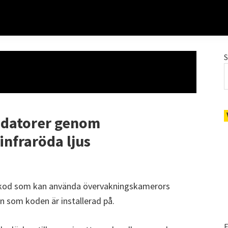
 datorer genom
nfraröda ljus
ig kod som kan använda övervakningskamerors
rn som koden är installerad på.
E