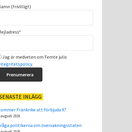
amn (frivilligt)
ejladress*
Jag är medveten om Femte julis
ntegritetspolicy
.
SENASTE INLÄGG
ommer Frankrike att förbjuda X?
 augusti 2026
råga politikerna om övervakningsstaten
 augusti 2026