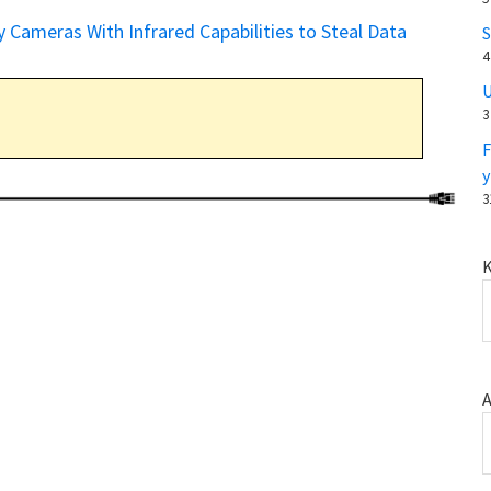
 Cameras With Infrared Capabilities to Steal Data
S
4
U
3
F
y
3
K
A