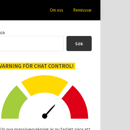
Om oss
Remissvar
Primärt
Sök
sidofält
Sök
VARNING FÖR CHAT CONTROL!
Us nya massövervakning är nu farligt nära att