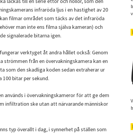
 läckas till en serie ettor och nollor, som den
b
ingskamerans infraröda ljus i en hastighet av 20
v
ckan filmar området som täcks av det infraröda
behöver man inte ens filma själva kameran) och
 de signalerade bitarna igen.
 fungerar verktyget åt andra hållet också: Genom
aka strömmen från en övervakningskamera kan en
data som den skadliga koden sedan extraherar ur
a 100 bitar per sekund.
 men används i övervakningskameror för att ge dem
V
 infiltration ske utan att närvarande människor
b
ns typ överallt i dag, i synnerhet på ställen som