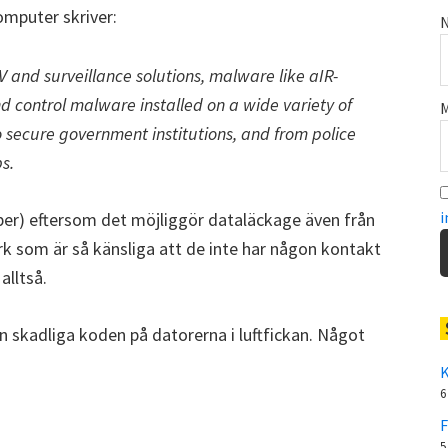
omputer skriver:
N
V and surveillance solutions, malware like aIR-
 control malware installed on a wide variety of
M
 secure government institutions, and from police
s.
i
mper) eftersom det möjliggör dataläckage även från
rk som är så känsliga att de inte har någon kontakt
alltså.
den skadliga koden på datorerna i luftfickan. Något
K
6
F
5