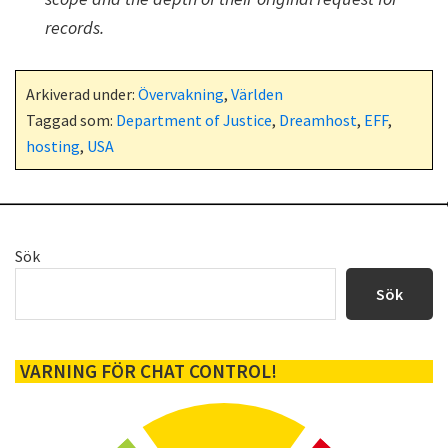
records.
Arkiverad under:
Övervakning
,
Världen
Taggad som:
Department of Justice
,
Dreamhost
,
EFF
,
hosting
,
USA
Primärt
Sök
sidofält
Sök
VARNING FÖR CHAT CONTROL!