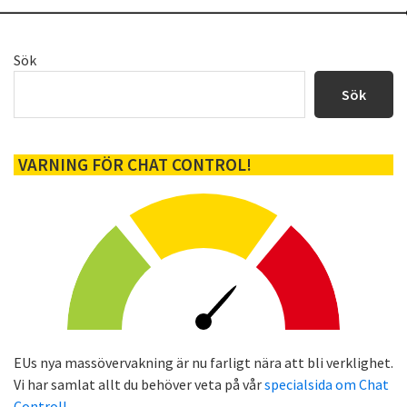
Primärt
Sök
sidofält
Sök
VARNING FÖR CHAT CONTROL!
EUs nya massövervakning är nu farligt nära att bli verklighet.
Vi har samlat allt du behöver veta på vår
specialsida om Chat
Control!