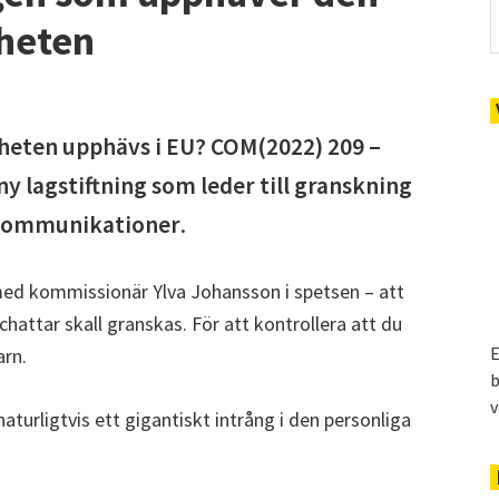
gheten
gheten upphävs i EU? COM(2022) 209 –
ny lagstiftning som leder till granskning
a kommunikationer
.
med kommissionär Ylva Johansson i spetsen – att
hattar skall granskas. För att kontrollera att du
E
arn.
b
v
aturligtvis ett gigantiskt intrång i den personliga