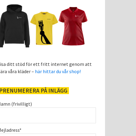
isa ditt stöd för ett fritt internet genom att
ära våra kläder –
här hittar du vår shop!
PRENUMERERA PÅ INLÄGG
amn (frivilligt)
ejladress*