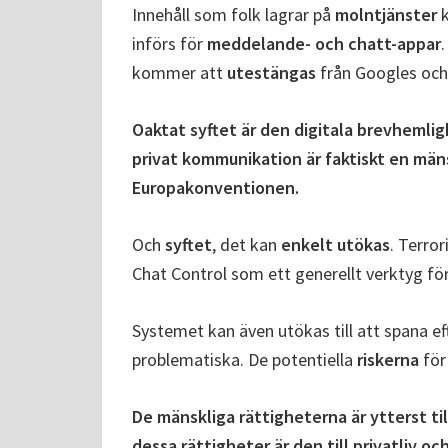
Innehåll som folk lagrar på
molntjänster
k
införs för
meddelande- och chatt-appar
kommer att
utestängas
från Googles och
Oaktat syftet är den digitala brevhemlig
privat kommunikation är faktiskt en mänsk
Europakonventionen.
Och
syftet
, det kan
enkelt utökas
. Terro
Chat Control som ett generellt verktyg f
Systemet kan även utökas till att spana ef
problematiska. De potentiella
riskerna
fö
De mänskliga rättigheterna är ytterst ti
dessa rättigheter är den till privatliv o