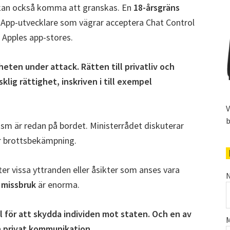
an också komma att granskas. En
18-årsgräns
. App-utvecklare som vägrar acceptera Chat Control
 Apples app-stores.
heten under attack. Rätten till privatliv och
lig rättighet, inskriven i till exempel
V
b
rism är redan på bordet. Ministerrådet diskuterar
ör brottsbekämpning.
ter vissa yttranden eller åsikter som anses vara
N
r
missbruk
är enorma.
ll för att skydda individen mot staten. Och en av
M
ch privat kommunikation.