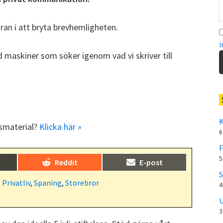
ran i att bryta brevhemligheten.
i
 maskiner som söker igenom vad vi skriver till
K
dsmaterial?
Klicka här »
6
F
5
Dela
Dela
)
Reddit
E-post
på
på
S
,
Privatliv
,
Spaning
,
Storebror
4
U
3