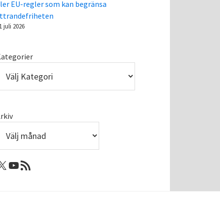
ler EU-regler som kan begränsa
ttrandefriheten
1 juli 2026
ategorier
rkiv
: Femtejuli
Youtube
RSS-flöde