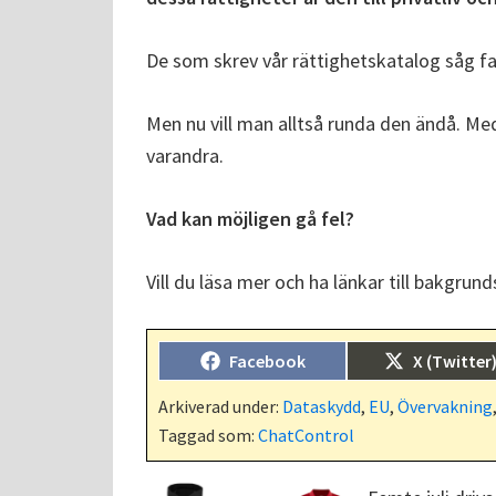
De som skrev vår rättighetskatalog såg fa
Men nu vill man alltså runda den ändå. Med
varandra.
Vad kan möjligen gå fel?
Vill du läsa mer och ha länkar till bakgrun
Dela
Dela
Facebook
X (Twitter
på
på
Arkiverad under:
Dataskydd
,
EU
,
Övervakning
Taggad som:
ChatControl