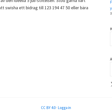
 av den ideella 5 juli-stiftelsen. Stöd gärna vårt
F
t swisha ett bidrag till 123 194 47 50 eller bära
y
3
K
A
X
CC BY 4.0
·
Logga in