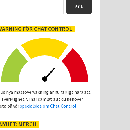
sidofält
Sök
VARNING FÖR CHAT CONTROL!
Us nya massövervakning är nu farligt nära att
li verklighet. Vi har samlat allt du behöver
eta på vår
specialsida om Chat Control!
NYHET: MERCH!