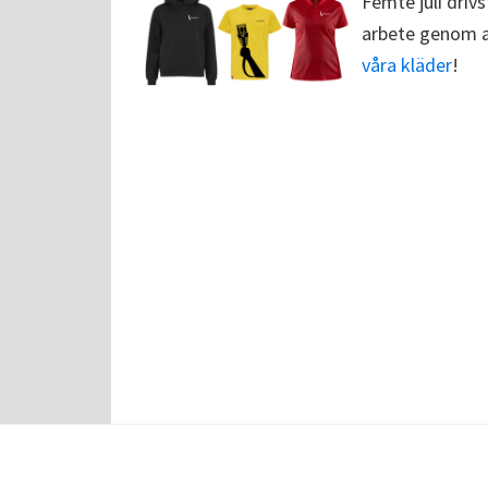
Femte juli drivs
arbete genom at
våra kläder
!