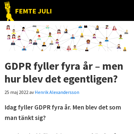
Hoppa
Hoppa
Hoppa
FEMTE JULI
till
till
till
Nätet
huvudnavigering
huvudinnehåll
det
till
primära
folket!
sidofältet
GDPR fyller fyra år – men
hur blev det egentligen?
25 maj 2022
av
Henrik Alexandersson
Idag fyller GDPR fyra år. Men blev det som
man tänkt sig?