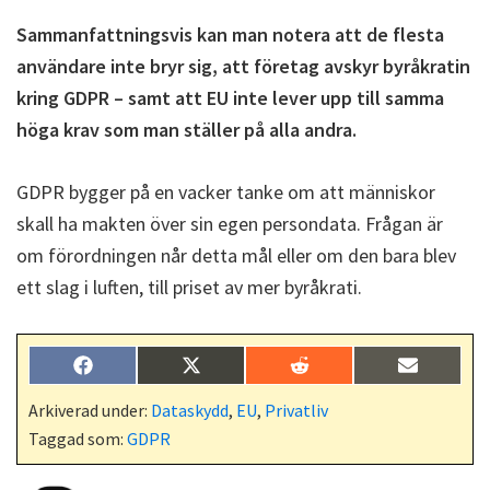
Sammanfattningsvis kan man notera att de flesta
användare inte bryr sig, att företag avskyr byråkratin
kring GDPR – samt att EU inte lever upp till samma
höga krav som man ställer på alla andra.
GDPR bygger på en vacker tanke om att människor
skall ha makten över sin egen persondata. Frågan är
om förordningen når detta mål eller om den bara blev
ett slag i luften, till priset av mer byråkrati.
Dela
Dela
Dela
Dela
F
X
R
E
på
på
på
på
a
(
e
-
c
T
d
p
Arkiverad under:
Dataskydd
,
EU
,
Privatliv
e
w
d
o
Taggad som:
GDPR
b
i
i
s
o
t
t
t
o
t