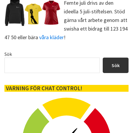
k
e
Femte juli drivs av den
r
ideella 5 juli-stiftelsen. Stöd
)
gärna vårt arbete genom att
swisha ett bidrag till 123 194
47 50 eller bära
våra kläder
!
Primärt
Sök
sidofält
Sök
VARNING FÖR CHAT CONTROL!