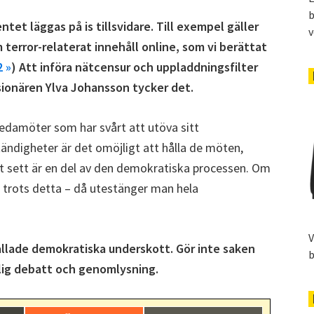
b
ntet läggas på is tillsvidare. Till exempel gäller
v
terror-relaterat innehåll online, som vi berättat
2 »
) Att införa nätcensur och uppladdningsfilter
ionären Ylva Johansson tycker det.
edamöter som har svårt att utöva sitt
digheter är det omöjligt att hålla de möten,
 sett är en del av den demokratiska processen. Om
 trots detta – då utestänger man hela
V
llade demokratiska underskott. Gör inte saken
b
tlig debatt och genomlysning.