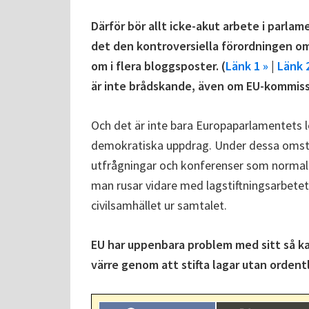
Därför bör allt icke-akut arbete i parlame
det den kontroversiella förordningen om 
om i flera bloggsposter. (
Länk 1 »
|
Länk 
är inte brådskande, även om EU-kommiss
Och det är inte bara Europaparlamentets l
demokratiska uppdrag. Under dessa omstän
utfrågningar och konferenser som normalt
man rusar vidare med lagstiftningsarbetet
civilsamhället ur samtalet.
EU har uppenbara problem med sitt så ka
värre genom att stifta lagar utan orden