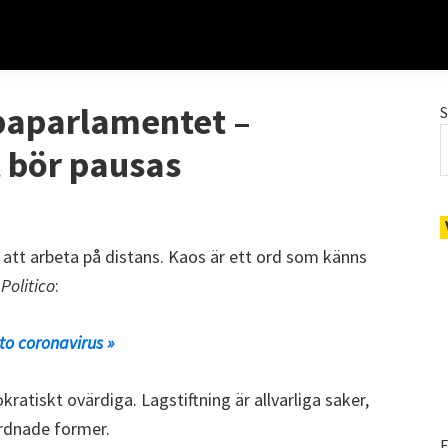
paparlamentet –
t bör pausas
 att arbeta på distans. Kaos är ett ord som känns
s
Politico
:
to coronavirus »
atiskt ovärdiga. Lagstiftning är allvarliga saker,
rdnade former.
E