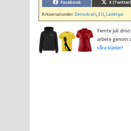
Dela
Dela
Facebook
X (Twitter
på
på
Arkiverad under:
Demokrati
,
EU
,
Länktips
Femte juli drivs
arbete genom at
våra kläder
!