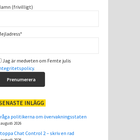
amn (frivilligt)
ejladress*
Jag är medveten om Femte julis
ntegritetspolicy
.
SENASTE INLÄGG
råga politikerna om övervakningsstaten
 augusti 2026
toppa Chat Control 2 – skriv en rad
 augusti 2026