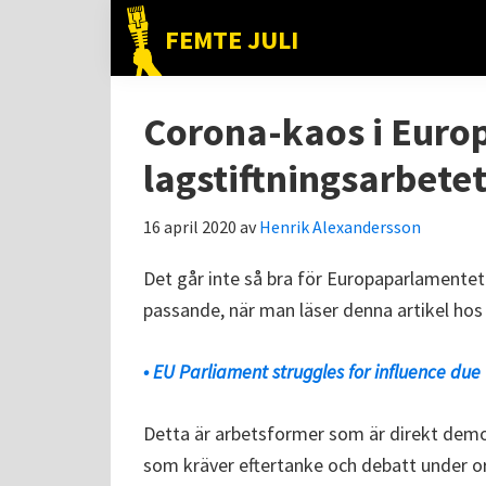
Hoppa
Hoppa
Hoppa
FEMTE JULI
till
till
till
Nätet
huvudnavigering
huvudinnehåll
det
till
primära
Corona-kaos i Euro
folket!
sidofältet
lagstiftningsarbete
16 april 2020
av
Henrik Alexandersson
Det går inte så bra för Europaparlamentet
passande, när man läser denna artikel ho
• EU Parliament struggles for influence due 
Detta är arbetsformer som är direkt demokr
som kräver eftertanke och debatt under o