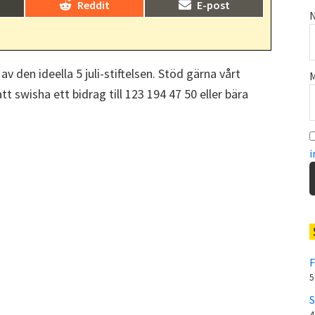
Dela
Dela
)
Reddit
E-post
på
på
N
 av den ideella 5 juli-stiftelsen. Stöd gärna vårt
M
t swisha ett bidrag till 123 194 47 50 eller bära
i
F
5
S
4