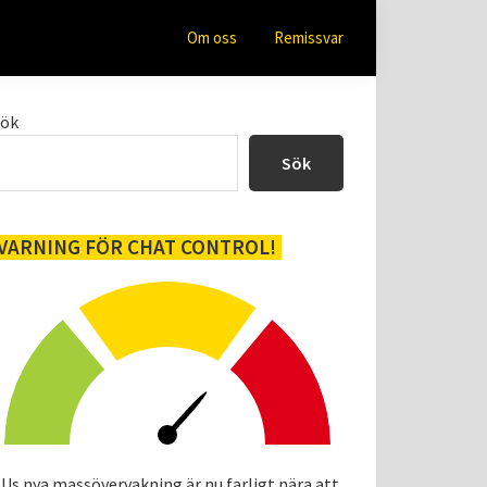
Om oss
Remissvar
Primärt
Sök
sidofält
Sök
VARNING FÖR CHAT CONTROL!
Us nya massövervakning är nu farligt nära att