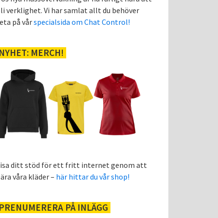
li verklighet. Vi har samlat allt du behöver
eta på vår
specialsida om Chat Control!
NYHET: MERCH!
isa ditt stöd för ett fritt internet genom att
ära våra kläder –
här hittar du vår shop!
PRENUMERERA PÅ INLÄGG