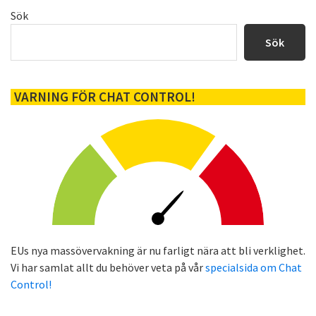
Primärt
Sök
sidofält
Sök
VARNING FÖR CHAT CONTROL!
EUs nya massövervakning är nu farligt nära att bli verklighet.
Vi har samlat allt du behöver veta på vår
specialsida om Chat
Control!