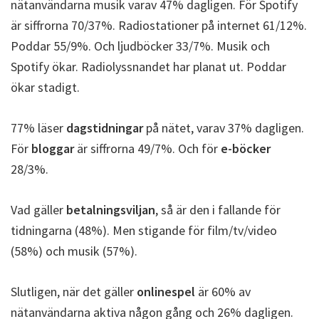
nätanvändarna musik varav 47% dagligen. För Spotify
är siffrorna 70/37%. Radiostationer på internet 61/12%.
Poddar 55/9%. Och ljudböcker 33/7%. Musik och
Spotify ökar. Radiolyssnandet har planat ut. Poddar
ökar stadigt.
77% läser
dagstidningar
på nätet, varav 37% dagligen.
För
bloggar
är siffrorna 49/7%. Och för
e-böcker
28/3%.
Vad gäller
betalningsviljan
, så är den i fallande för
tidningarna (48%). Men stigande för film/tv/video
(58%) och musik (57%).
Slutligen, när det gäller
onlinespel
är 60% av
nätanvändarna aktiva någon gång och 26% dagligen.