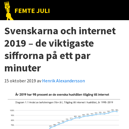
Hoppa
Hoppa
Hoppa
FEMTE JULI
till
till
till
Nätet
huvudnavigering
huvudinnehåll
det
till
Svenskarna och internet
primära
folket!
sidofältet
2019 – de viktigaste
siffrorna på ett par
minuter
15 oktober 2019
av
Henrik Alexandersson