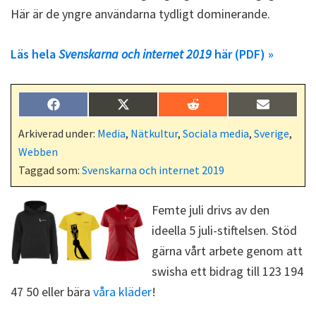
Här är de yngre användarna tydligt dominerande.
Läs hela
Svenskarna och internet 2019
här (PDF) »
Dela
Dela
Dela
Dela
F
X
R
E
på
på
på
på
a
(
e
-
c
T
d
p
Arkiverad under:
Media
,
Nätkultur
,
Sociala media
,
Sverige
,
e
w
d
o
Webben
b
i
i
s
o
t
t
t
Taggad som:
Svenskarna och internet 2019
o
t
k
e
r
Femte juli drivs av den
)
ideella 5 juli-stiftelsen. Stöd
gärna vårt arbete genom att
swisha ett bidrag till 123 194
47 50 eller bära
våra kläder
!