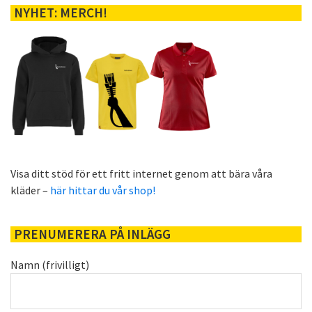
NYHET: MERCH!
Visa ditt stöd för ett fritt internet genom att bära våra
kläder –
här hittar du vår shop!
PRENUMERERA PÅ INLÄGG
Namn (frivilligt)