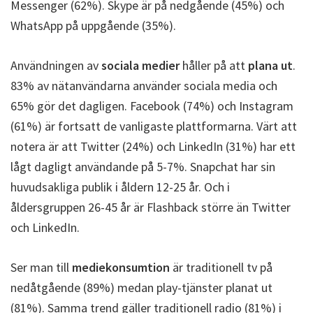
Messenger (62%). Skype är på nedgående (45%) och
WhatsApp på uppgående (35%).
Användningen av
sociala medier
håller på att
plana ut
.
83% av nätanvändarna använder sociala media och
65% gör det dagligen. Facebook (74%) och Instagram
(61%) är fortsatt de vanligaste plattformarna. Värt att
notera är att Twitter (24%) och LinkedIn (31%) har ett
lågt dagligt användande på 5-7%. Snapchat har sin
huvudsakliga publik i åldern 12-25 år. Och i
åldersgruppen 26-45 år är Flashback större än Twitter
och LinkedIn.
Ser man till
mediekonsumtion
är traditionell tv på
nedåtgående (89%) medan play-tjänster planat ut
(81%). Samma trend gäller traditionell radio (81%) i