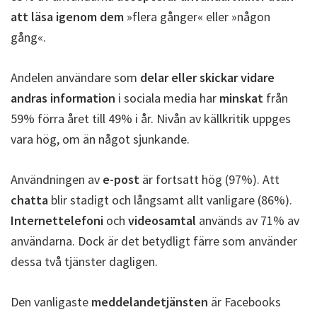
att läsa igenom dem
»flera gånger« eller »någon
gång«.
Andelen användare som
delar eller skickar vidare
andras information
i sociala media har
minskat
från
59% förra året till 49% i år. Nivån av källkritik uppges
vara hög, om än något sjunkande.
Användningen av
e-post
är fortsatt hög (97%). Att
chatta
blir stadigt och långsamt allt vanligare (86%).
Internettelefoni
och
videosamtal
används av 71% av
användarna. Dock är det betydligt färre som använder
dessa två tjänster dagligen.
Den vanligaste
meddelandetjänsten
är Facebooks