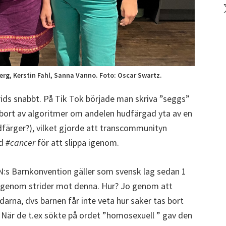
X
erg, Kerstin Fahl, Sanna Vanno. Foto: Oscar Swartz.
rids snabbt. På Tik Tok började man skriva ”seggs”
s bort av algoritmer om andelen hudfärgad yta av en
a hudfärger?), vilket gjorde att transcommunityn
ed
#cancer
för att slippa igenom.
N:s Barnkonvention gäller som svensk lag sedan 1
s igenom strider mot denna. Hur? Jo genom att
darna, dvs barnen får inte veta hur saker tas bort
s. När de t.ex sökte på ordet ”homosexuell ” gav den