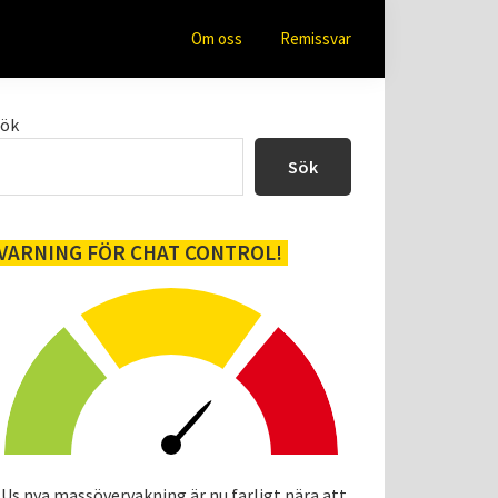
Om oss
Remissvar
Primärt
Sök
sidofält
Sök
VARNING FÖR CHAT CONTROL!
Us nya massövervakning är nu farligt nära att