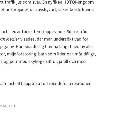
ött trafikljus som svar. En nyfiken HBTQI-ungdom
det är förbjudet och avskyvärt, vilket borde kunna
r och sex är förresten frapperande: Siffror från
och Medier
visades, där man undersökt vad för
ppiga av. Porr visade sig hamna längst ned av alla
or, miljöförstöring, barn som lider och mår dåligt,
log porr med skyhöga siffror, ja till och med
n och att upprätta förtroendefulla relationer,
skuren).