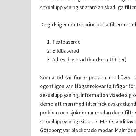
sexualupplysning snarare än skadliga filte
De gick igenom tre principiella filtermetod
Textbaserad
Bildbaserad
Adressbaserad (blockera URL:er)
Som alltid kan finnas problem med över- o
egentligen var. Högst relevanta frågor f
sexualupplysning, information visade sig o
demo att man med filter fick avskräckand
problem och sjukdomar medan den ofiltrer
sexualupplysningssidor. SLM:s (Scandinav
Göteborg var blockerade medan Malmös sl