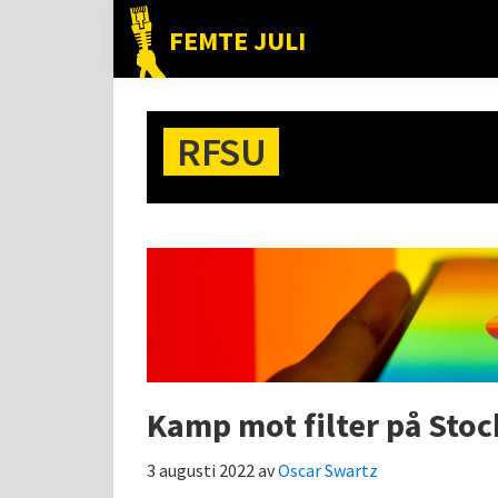
Hoppa
Hoppa
Hoppa
FEMTE JULI
till
till
till
Nätet
huvudnavigering
huvudinnehåll
det
till
primära
folket!
RFSU
sidofältet
Kamp mot filter på Sto
3 augusti 2022
av
Oscar Swartz