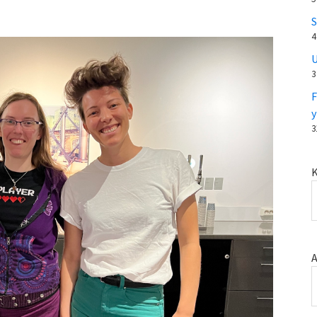
S
4
U
3
F
y
3
K
A