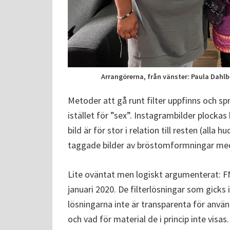
Arrangörerna, från vänster: Paula Dahlb
Metoder att gå runt filter uppfinns och sp
istället för ”sex”. Instagrambilder plocka
bild är för stor i relation till resten (all
taggade bilder av bröstomformningar m
Lite oväntat men logiskt argumenterat: F
januari 2020. De filterlösningar som gick
lösningarna inte är transparenta för använ
och vad för material de i princip inte visa