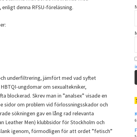
N
r, enligt denna RFSU-föreläsning.
er:
M
i
ch underfiltrering, jämfört med vad syftet
ör HBTQI-ungdomar om sexualtekniker,
fta blockerad. Skrev man in ”analsex” visade en
e sidor om problem vid förlossningsskador och
ade sökningen gav en lång rad relevanta
K
6
ian Leather Men) klubbsidor för Stockholm och
F
ank igenom, förmodligen för att ordet ”fetisch”
5