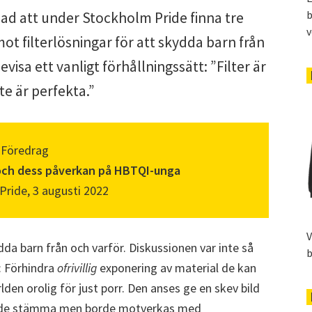
b
nad att under Stockholm Pride finna tre
v
t filterlösningar för att skydda barn från
visa ett vanligt förhållningssätt: ”Filter är
te är perfekta.”
Föredrag
r och dess påverkan på HBTQI-unga
ride, 3 augusti 2022
V
da barn från och varför. Diskussionen var inte så
b
: Förhindra
ofrivillig
exponering av material de kan
den orolig för just porr. Den anses ge en skev bild
kunde stämma men borde motverkas med