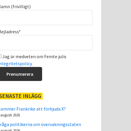
amn (frivilligt)
ejladress*
Jag är medveten om Femte julis
ntegritetspolicy
.
SENASTE INLÄGG
ommer Frankrike att förbjuda X?
 augusti 2026
råga politikerna om övervakningsstaten
 augusti 2026