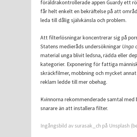
föräldrakontrollerade appen Guardy ett r
får helt enkelt en bekräftelse på att områ
leda till dålig självkänsla och problem.
Att filterlösningar koncentrerar sig på por
Statens medieråds undersökningar
Unga 
material unga blivit ledsna, rädda eller de
kategorier. Exponering för fattiga människ
skräckfilmer, mobbning och mycket annat s
reklam ledde till mer obehag.
Kvinnorna rekommenderade samtal med bar
snarare än att installera filter.
Ingångsbild av
surasak_ch
på
Unsplash
(be