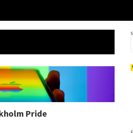
ckholm Pride
E