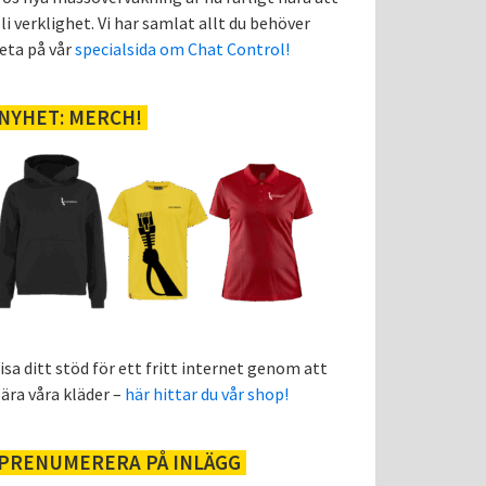
li verklighet. Vi har samlat allt du behöver
eta på vår
specialsida om Chat Control!
NYHET: MERCH!
isa ditt stöd för ett fritt internet genom att
ära våra kläder –
här hittar du vår shop!
PRENUMERERA PÅ INLÄGG