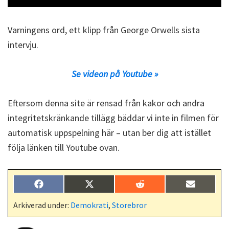
Varningens ord, ett klipp från George Orwells sista
intervju.
Se videon på Youtube »
Eftersom denna site är rensad från kakor och andra
integritetskränkande tillägg bäddar vi inte in filmen för
automatisk uppspelning här – utan ber dig att istället
följa länken till Youtube ovan.
Dela
Dela
Dela
Dela
F
X
R
E
på
på
på
på
a
(
e
-
c
T
d
p
Arkiverad under:
Demokrati
,
Storebror
e
w
d
o
b
i
i
s
o
t
t
t