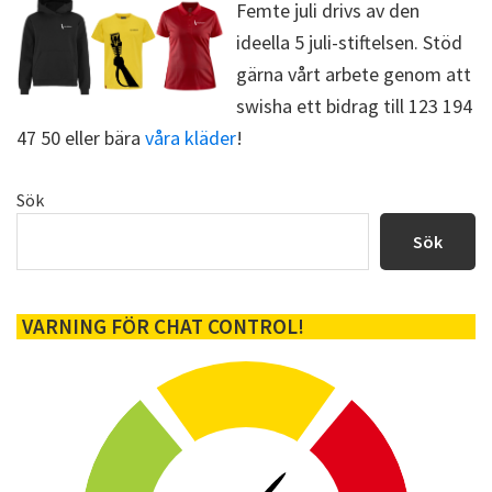
Femte juli drivs av den
o
t
k
e
ideella 5 juli-stiftelsen. Stöd
r
)
gärna vårt arbete genom att
swisha ett bidrag till 123 194
47 50 eller bära
våra kläder
!
Primärt
Sök
sidofält
Sök
VARNING FÖR CHAT CONTROL!