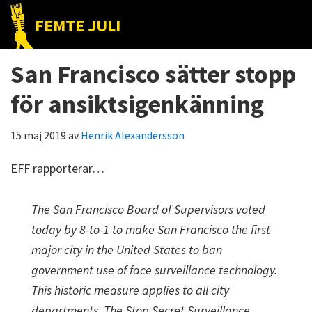
Hoppa
Hoppa
Hoppa
FEMTE JULI
till
till
till
Nätet
huvudnavigering
huvudinnehåll
det
till
San Francisco sätter stopp
primära
folket!
sidofältet
för ansiktsigenkänning
15 maj 2019
av
Henrik Alexandersson
EFF rapporterar…
The San Francisco Board of Supervisors voted
today by 8-to-1 to make San Francisco the first
major city in the United States to ban
government use of face surveillance technology.
This historic measure applies to all city
departments. The Stop Secret Surveillance