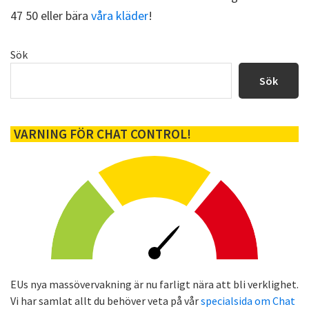
47 50 eller bära
våra kläder
!
Primärt
Sök
sidofält
Sök
VARNING FÖR CHAT CONTROL!
EUs nya massövervakning är nu farligt nära att bli verklighet.
Vi har samlat allt du behöver veta på vår
specialsida om Chat