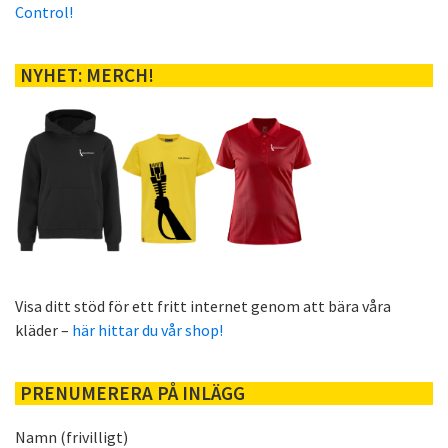
Control!
NYHET: MERCH!
Visa ditt stöd för ett fritt internet genom att bära våra
kläder –
här hittar du vår shop!
PRENUMERERA PÅ INLÄGG
Namn (frivilligt)