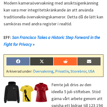
Modern kameraövervakning med ansiktsigenkänning
kan vara mer integritetskränkande än att använda
traditionella övervakningskameror. Detta då de lätt kan
samköras med andra register i realtid.
EFF:
San Francisco Takes a Historic Step Forward in the
Fight for Privacy »
Dela
Dela
Dela
Dela
F
X
R
E
på
på
på
på
a
(
e
-
c
T
d
p
Arkiverad under:
Övervakning
,
Privatliv
,
Storebror
,
USA
e
w
d
o
b
i
i
s
o
t
t
t
Femte juli drivs av den
o
t
k
e
ideella 5 juli-stiftelsen. Stöd
r
)
gärna vårt arbete genom att
swisha ett bidrag till 123 194