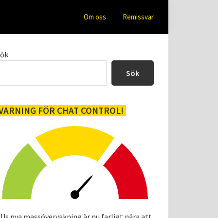
Om oss
Remissvar
Primärt
Sök
sidofält
Sök
VARNING FÖR CHAT CONTROL!
Us nya massövervakning är nu farligt nära att