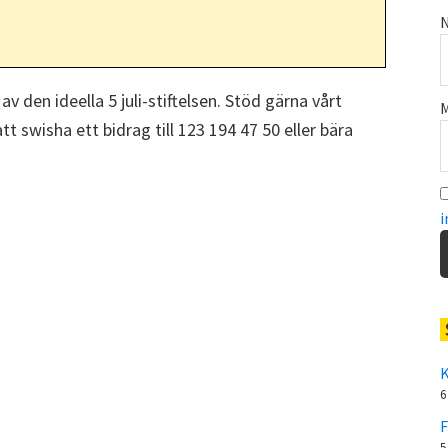
N
 av den ideella 5 juli-stiftelsen. Stöd gärna vårt
M
t swisha ett bidrag till 123 194 47 50 eller bära
i
K
6
F
5