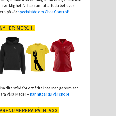
li verklighet. Vi har samlat allt du behöver
eta på vår
specialsida om Chat Control!
NYHET: MERCH!
isa ditt stöd för ett fritt internet genom att
ära våra kläder –
här hittar du vår shop!
PRENUMERERA PÅ INLÄGG