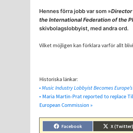
Hennes förra jobb var som »
Director
the International Federation of the 
skivbolagslobbyist, med andra ord.
Vilket möjligen kan förklara varför allt blivi
Historiska länkar:
• Music Industry Lobbyist Becomes Europe’s
• Maria Martin-Prat reported to replace Ti
European Commission »
Dela
Dela
Facebook
X (Twitter
på
på