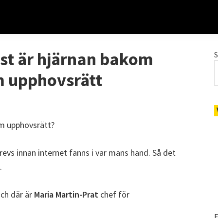
st är hjärnan bakom
m upphovsrätt
om upphovsrätt?
evs innan internet fanns i var mans hand. Så det
.
Och där är
Maria Martin-Prat
chef för
E