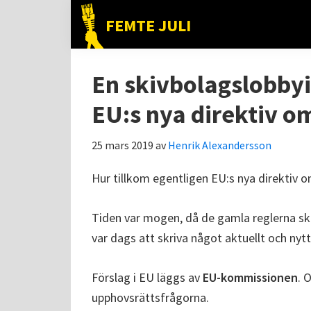
Hoppa
Hoppa
Hoppa
FEMTE JULI
till
till
till
Nätet
huvudnavigering
huvudinnehåll
det
till
primära
En skivbolagslobbyi
folket!
sidofältet
EU:s nya direktiv o
25 mars 2019
av
Henrik Alexandersson
Hur tillkom egentligen EU:s nya direktiv 
Tiden var mogen, då de gamla reglerna skr
var dags att skriva något aktuellt och nytt
Förslag i EU läggs av
EU-kommissionen
. 
upphovsrättsfrågorna.