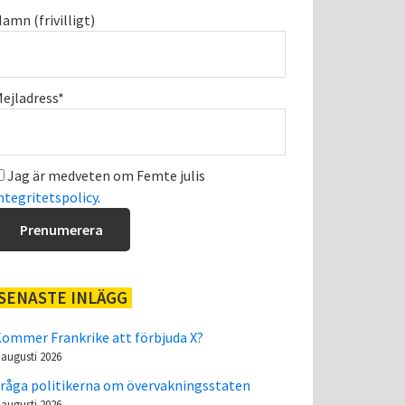
amn (frivilligt)
ejladress*
Jag är medveten om Femte julis
ntegritetspolicy
.
SENASTE INLÄGG
ommer Frankrike att förbjuda X?
 augusti 2026
råga politikerna om övervakningsstaten
 augusti 2026