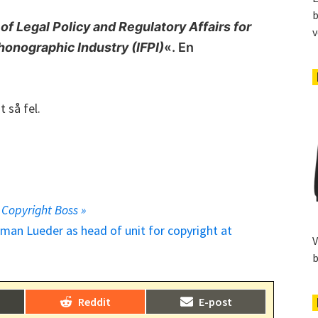
b
 of Legal Policy and Regulatory Affairs for
v
Phonographic Industry (IFPI)
«. En
t så fel.
 Copyright Boss »
lman Lueder as head of unit for copyright at
V
b
Dela
Dela
)
Reddit
E-post
på
på