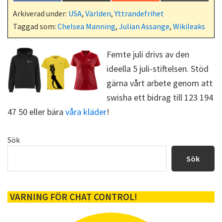
på
på
på
på
a
(
e
-
c
T
d
p
Arkiverad under:
USA
,
Världen
,
Yttrandefrihet
e
w
d
o
Taggad som:
Chelsea Manning
,
Julian Assange
,
Wikileaks
b
i
i
s
o
t
t
t
o
t
k
e
Femte juli drivs av den
r
ideella 5 juli-stiftelsen. Stöd
)
gärna vårt arbete genom att
swisha ett bidrag till 123 194
47 50 eller bära
våra kläder
!
Primärt
Sök
sidofält
Sök
VARNING FÖR CHAT CONTROL!