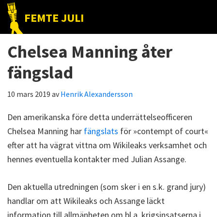
Hoppa
Hoppa
Hoppa
FEMTE JULI
till
till
till
Nätet
huvudnavigering
huvudinnehåll
det
till
Chelsea Manning åter
primära
folket!
sidofältet
fängslad
10 mars 2019
av
Henrik Alexandersson
Den amerikanska före detta underrättelseofficeren
Chelsea Manning har
fängslats
för »contempt of court«
efter att ha vägrat vittna om Wikileaks verksamhet och
hennes eventuella kontakter med Julian Assange.
Den aktuella utredningen (som sker i en s.k. grand jury)
handlar om att Wikileaks och Assange läckt
information till allmänheten om bl.a. krigsinsatserna i