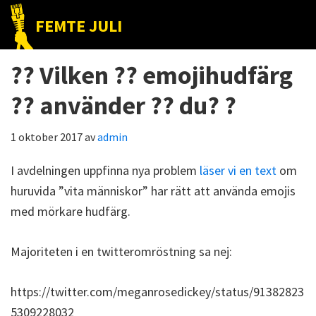
Hoppa
Hoppa
Hoppa
FEMTE JULI
till
till
till
Nätet
huvudnavigering
huvudinnehåll
det
till
?? Vilken ?? emojihudfärg
primära
folket!
sidofältet
?? använder ?? du? ?
1 oktober 2017
av
admin
I avdelningen uppfinna nya problem
läser vi en text
om
huruvida ”vita människor” har rätt att använda emojis
med mörkare hudfärg.
Majoriteten i en twitteromröstning sa nej:
https://twitter.com/meganrosedickey/status/91382823
5309228032