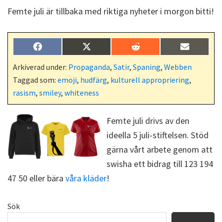
Femte juli är tillbaka med riktiga nyheter i morgon bitti!
Dela
Dela
Dela
Dela
F
X
R
E
på
på
på
på
a
(
e
-
c
T
d
p
Arkiverad under:
Propaganda
,
Satir
,
Spaning
,
Webben
e
w
d
o
Taggad som:
emoji
,
hudfärg
,
kulturell appropriering
,
b
i
i
s
o
t
t
t
rasism
,
smiley
,
whiteness
o
t
k
e
r
Femte juli drivs av den
)
ideella 5 juli-stiftelsen. Stöd
gärna vårt arbete genom att
swisha ett bidrag till 123 194
47 50 eller bära
våra kläder
!
Primärt
Sök