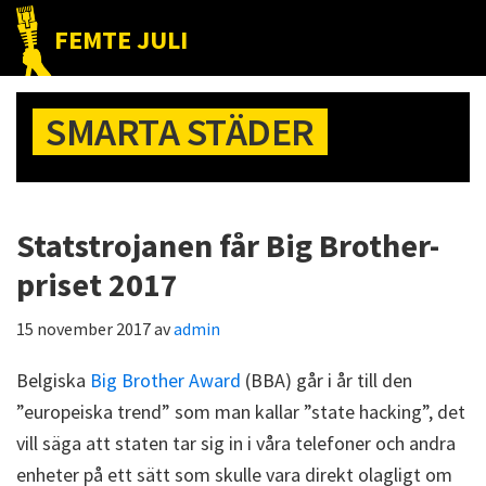
Hoppa
Hoppa
Hoppa
FEMTE JULI
till
till
till
Nätet
huvudnavigering
huvudinnehåll
det
till
primära
SMARTA STÄDER
folket!
sidofältet
Statstrojanen får Big Brother-
priset 2017
15 november 2017
av
admin
Belgiska
Big Brother Award
(BBA) går i år till den
”europeiska trend” som man kallar ”state hacking”, det
vill säga att staten tar sig in i våra telefoner och andra
enheter på ett sätt som skulle vara direkt olagligt om