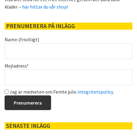
kläder –
här hittar du vår shop!
PRENUMERERA PÅ INLÄGG
Namn (frivilligt)
Mejladress*
Jag är medveten om Femte julis
integritetspolicy
.
SENASTE INLÄGG