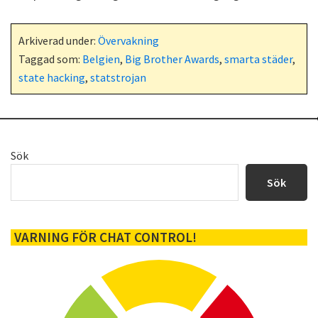
Arkiverad under:
Övervakning
Taggad som:
Belgien
,
Big Brother Awards
,
smarta städer
,
state hacking
,
statstrojan
Primärt
Sök
sidofält
Sök
VARNING FÖR CHAT CONTROL!