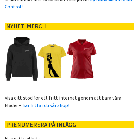
Control!
NYHET: MERCH!
Visa ditt stöd för ett fritt internet genom att bära våra
kläder –
här hittar du vår shop!
PRENUMERERA PÅ INLÄGG
Namn (frivilligt)