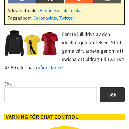
Dela
Dela
Dela
Dela
F
X
R
E
på
på
på
på
a
(
e
-
c
T
d
p
Arkiverad under:
Admin
,
Sociala media
e
w
d
o
Taggad som:
Coronavirus
,
Twitter
b
i
i
s
o
t
t
t
o
t
k
e
Femte juli drivs av den
r
ideella 5 juli-stiftelsen. Stöd
)
gärna vårt arbete genom att
swisha ett bidrag till 123 194
47 50 eller bära
våra kläder
!
Primärt
Sök
sidofält
Sök
VARNING FÖR CHAT CONTROL!