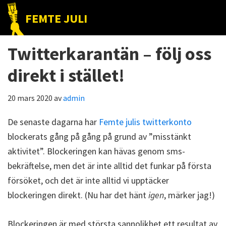
Hoppa
Hoppa
Hoppa
FEMTE JULI
till
till
till
Nätet
huvudnavigering
huvudinnehåll
det
till
Twitterkarantän – följ oss
primära
folket!
sidofältet
direkt i stället!
20 mars 2020
av
admin
De senaste dagarna har
Femte julis twitterkonto
blockerats gång på gång på grund av ”misstänkt
aktivitet”. Blockeringen kan hävas genom sms-
bekräftelse, men det är inte alltid det funkar på första
försöket, och det är inte alltid vi upptäcker
blockeringen direkt. (Nu har det hänt
igen
, märker jag!)
Blockeringen är med största sannolikhet ett resultat av