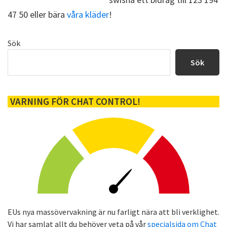
47 50 eller bära
våra kläder
!
Primärt
Sök
sidofält
Sök
VARNING FÖR CHAT CONTROL!
EUs nya massövervakning är nu farligt nära att bli verklighet.
Vi har samlat allt du behöver veta på vår
specialsida om Chat