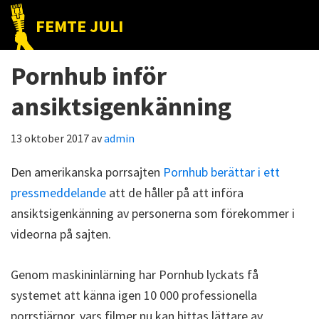
Hoppa
Hoppa
Hoppa
FEMTE JULI
till
till
till
Nätet
huvudnavigering
huvudinnehåll
det
till
Pornhub inför
primära
folket!
sidofältet
ansiktsigenkänning
13 oktober 2017
av
admin
Den amerikanska porrsajten
Pornhub berättar i ett
pressmeddelande
att de håller på att införa
ansiktsigenkänning av personerna som förekommer i
videorna på sajten.
Genom maskininlärning har Pornhub lyckats få
systemet att känna igen 10 000 professionella
porrstjärnor, vars filmer nu kan hittas lättare av