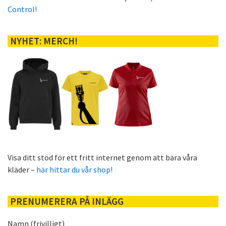
Control!
NYHET: MERCH!
Visa ditt stöd för ett fritt internet genom att bära våra
kläder –
här hittar du vår shop!
PRENUMERERA PÅ INLÄGG
Namn (frivilligt)