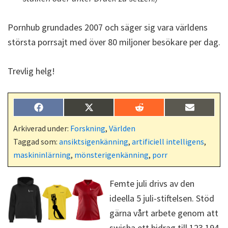
Pornhub grundades 2007 och säger sig vara världens
största porrsajt med över 80 miljoner besökare per dag.
Trevlig helg!
Dela
Dela
Dela
Dela
F
X
R
E
på
på
på
på
a
(
e
-
c
T
d
p
Arkiverad under:
Forskning
,
Världen
e
w
d
o
Taggad som:
ansiktsigenkänning
,
artificiell intelligens
,
b
i
i
s
o
t
t
t
maskininlärning
,
mönsterigenkänning
,
porr
o
t
k
e
r
Femte juli drivs av den
)
ideella 5 juli-stiftelsen. Stöd
gärna vårt arbete genom att
swisha ett bidrag till 123 194