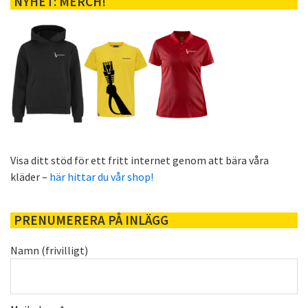
NYHET: MERCH!
Visa ditt stöd för ett fritt internet genom att bära våra
kläder –
här hittar du vår shop!
PRENUMERERA PÅ INLÄGG
Namn (frivilligt)