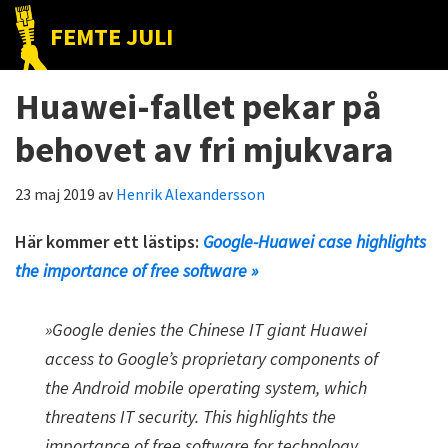
Hoppa
Hoppa
Hoppa
FEMTE JULI
till
till
till
Nätet
huvudnavigering
huvudinnehåll
det
till
Huawei-fallet pekar på
primära
folket!
sidofältet
behovet av fri mjukvara
23 maj 2019
av
Henrik Alexandersson
Här kommer ett lästips:
Google-Huawei case highlights
the importance of free software »
»Google denies the Chinese IT giant Huawei
access to Google’s proprietary components of
the Android mobile operating system, which
threatens IT security. This highlights the
importance of free software for technology