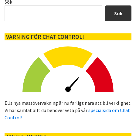
Primärt
Sök
sidofält
Sök
VARNING FÖR CHAT CONTROL!
EUs nya massövervakning är nu farligt nära att bli verklighet.
Vi har samlat allt du behöver veta på vår
specialsida om Chat
Control!