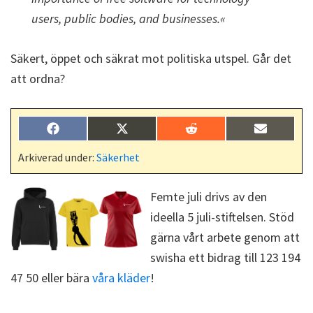
users, public bodies, and businesses.«
Säkert, öppet och säkrat mot politiska utspel. Går det
att ordna?
Dela
Dela
Dela
Dela
F
X
R
E
på
på
på
på
a
(
e
-
c
T
d
p
Arkiverad under:
Säkerhet
e
w
d
o
b
i
i
s
o
t
t
t
Femte juli drivs av den
o
t
k
e
ideella 5 juli-stiftelsen. Stöd
r
)
gärna vårt arbete genom att
swisha ett bidrag till 123 194
47 50 eller bära
våra kläder
!