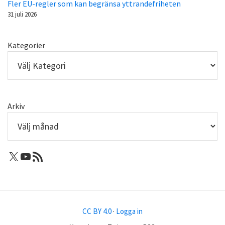
Fler EU-regler som kan begränsa yttrandefriheten
31 juli 2026
Kategorier
Arkiv
X: Femtejuli
Youtube
RSS-flöde
CC BY 4.0
·
Logga in