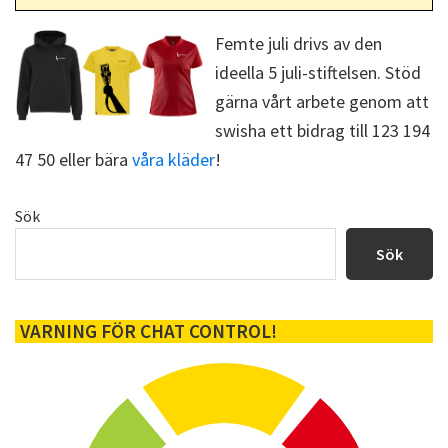
o
t
t
t
o
t
k
e
Femte juli drivs av den
r
ideella 5 juli-stiftelsen. Stöd
)
gärna vårt arbete genom att
swisha ett bidrag till 123 194
47 50 eller bära
våra kläder
!
Primärt
Sök
sidofält
Sök
VARNING FÖR CHAT CONTROL!