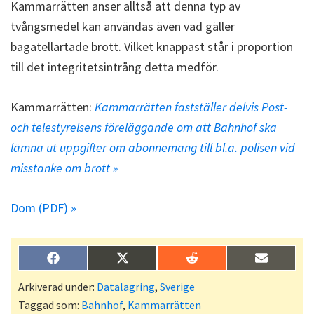
Kammarrätten anser alltså att denna typ av
tvångsmedel kan användas även vad gäller
bagatellartade brott. Vilket knappast står i proportion
till det integritetsintrång detta medför.
Kammarrätten:
Kammarrätten fastställer delvis Post-
och telestyrelsens föreläggande om att Bahnhof ska
lämna ut uppgifter om abonnemang till bl.a. polisen vid
misstanke om brott »
Dom (PDF) »
Dela
Dela
Dela
Dela
F
X
R
E
på
på
på
på
a
(
e
-
c
T
d
p
Arkiverad under:
Datalagring
,
Sverige
e
w
d
o
Taggad som:
Bahnhof
,
Kammarrätten
b
i
i
s