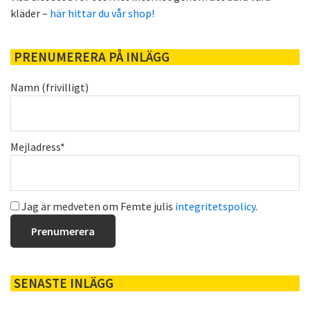
kläder –
här hittar du vår shop!
PRENUMERERA PÅ INLÄGG
Namn (frivilligt)
Mejladress*
Jag är medveten om Femte julis
integritetspolicy
.
SENASTE INLÄGG