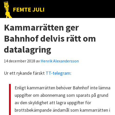
Hoppa
Hoppa
Hoppa
FEMTE JULI
till
till
till
Nätet
huvudnavigering
huvudinnehåll
det
till
Kammarrätten ger
primära
folket!
sidofältet
Bahnhof delvis rätt om
datalagring
14 december 2018
av
Henrik Alexandersson
Ur ett rykande färskt
TT-telegram
:
Enligt kammarrätten behöver Bahnhof inte lämna
uppgifter om abonnemang som sparats på grund
av den skyldighet att lagra uppgifter för
brottsbekämpande ändamål som kammarrätten i