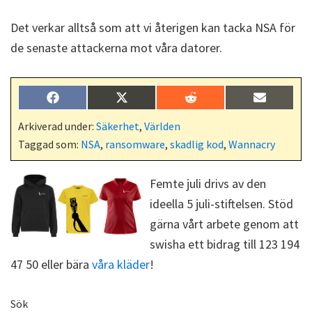
Det verkar alltså som att vi återigen kan tacka NSA för
de senaste attackerna mot våra datorer.
Dela
Dela
Dela
Dela
F
X
R
E
på
på
på
på
a
(
e
-
c
T
d
p
Arkiverad under:
Säkerhet
,
Världen
e
w
d
o
Taggad som:
NSA
,
ransomware
,
skadlig kod
,
Wannacry
b
i
i
s
o
t
t
t
o
t
k
e
Femte juli drivs av den
r
ideella 5 juli-stiftelsen. Stöd
)
gärna vårt arbete genom att
swisha ett bidrag till 123 194
47 50 eller bära
våra kläder
!
Primärt
Sök