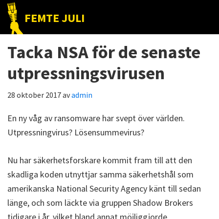
Hoppa
Hoppa
Hoppa
FEMTE JULI
till
till
till
Nätet
huvudnavigering
huvudinnehåll
det
till
Tacka NSA för de senaste
primära
folket!
sidofältet
utpressningsvirusen
28 oktober 2017
av
admin
En ny våg av ransomware har svept över världen.
Utpressningvirus? Lösensummevirus?
Nu har säkerhetsforskare kommit fram till att den
skadliga koden utnyttjar samma säkerhetshål som
amerikanska National Security Agency känt till sedan
länge, och som läckte via gruppen Shadow Brokers
tidigare i år, vilket bland annat möjliggjorde