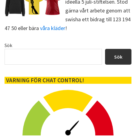
ideella 5 juli-stiftelsen. Stöd
)
gärna vårt arbete genom att
swisha ett bidrag till 123 194
47 50 eller bära
våra kläder
!
Primärt
Sök
sidofält
Sök
VARNING FÖR CHAT CONTROL!