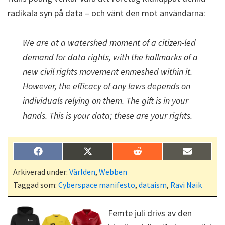
radikala syn på data – och vänt den mot användarna:
We are at a watershed moment of a citizen-led
demand for data rights, with the hallmarks of a
new civil rights movement enmeshed within it.
However, the efficacy of any laws depends on
individuals relying on them. The gift is in your
hands. This is your data; these are your rights.
Dela
Dela
Dela
Dela
F
X
R
E
på
på
på
på
a
(
e
-
c
T
d
p
Arkiverad under:
Världen
,
Webben
e
w
d
o
Taggad som:
Cyberspace manifesto
,
dataism
,
Ravi Naik
b
i
i
s
o
t
t
t
o
t
k
e
Femte juli drivs av den
r