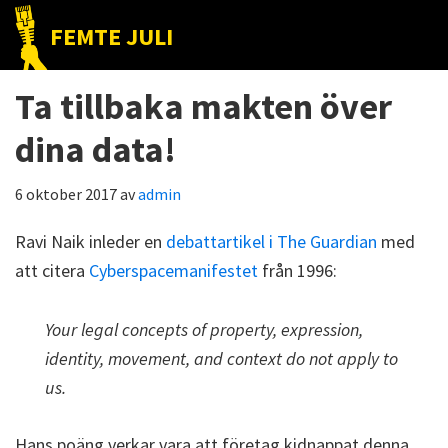
Hoppa
Hoppa
Hoppa
FEMTE JULI
till
till
till
Nätet
huvudnavigering
huvudinnehåll
det
till
Ta tillbaka makten över
primära
folket!
sidofältet
dina data!
6 oktober 2017
av
admin
Ravi Naik inleder en
debattartikel i The Guardian
med
att citera
Cyberspacemanifestet
från 1996:
Your legal concepts of property, expression,
identity, movement, and context do not apply to
us.
Hans poäng verkar vara att företag kidnappat denna