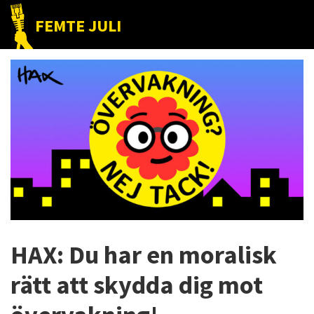
Hoppa
Hoppa
Hoppa
FEMTE JULI
till
till
till
Nätet
huvudnavigering
huvudinnehåll
det
till
primära
folket!
sidofältet
HAX: Du har en moralisk
rätt att skydda dig mot