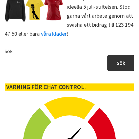
r
ideella 5 juli-stiftelsen. Stöd
)
gärna vårt arbete genom att
swisha ett bidrag till 123 194
47 50 eller bära
våra kläder
!
Primärt
Sök
sidofält
Sök
VARNING FÖR CHAT CONTROL!