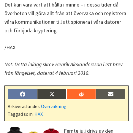
Det kan vara värt att hålla i minne – i dessa tider då
överheten vill göra allt från att övervaka och registrera
våra kommunikationer till att spionera i våra datorer
och förbjuda kryptering.
/HAX
Not: Detta inlägg skrev Henrik Alexandersson i ett brev
från fängelset, daterat 4 februari 2018.
Dela
Dela
Dela
Dela
F
X
R
E
på
på
på
på
a
(
e
-
c
T
d
p
Arkiverad under:
Övervakning
e
w
d
o
Taggad som:
HAX
b
i
i
s
o
t
t
t
o
t
k
e
Femte juli drivs av den